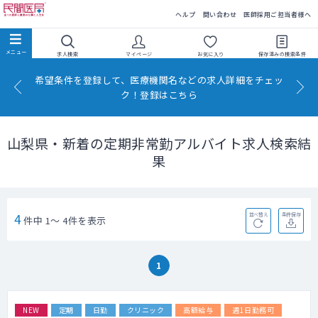
民間医局
ヘルプ
問い合わせ
医師採用ご担当者様へ
求人検索
マイページ
お気に入り
保存済みの
検索条件
希望条件を登録して、医療機関名などの求人詳細をチェッ
ク！登録はこちら
山梨県・新着の定期非常勤アルバイト求人検索結
果
4
並べ替え
条件保存
件中 1～ 4件を表示
1
NEW
定期
日勤
クリニック
高額給与
週1日勤務可