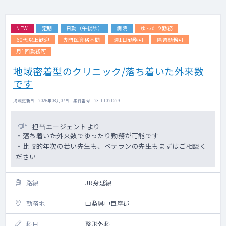
NEW
定期
日勤（午後診）
病院
ゆったり勤務
60代以上歓迎
専門医資格不問
週1日勤務可
隔週勤務可
月1回勤務可
地域密着型のクリニック/落ち着いた外来数
です
掲載更新日 : 2026年08月07日 案件番号 : 23-TT021529
担当エージェントより
・落ち着いた外来数でゆったり勤務が可能です
・比較的年次の若い先生も、ベテランの先生もまずはご相談く
ださい
路線
JR身延線
勤務地
山梨県中巨摩郡
科目
整形外科