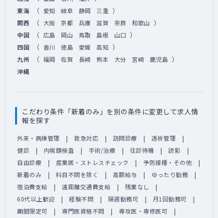
（
）
東海
愛知
岐阜
静岡
三重
（
）
関西
大阪
京都
兵庫
滋賀
奈良
和歌山
（
）
中国
広島
岡山
鳥取
島根
山口
（
）
四国
香川
徳島
愛媛
高知
（
）
九州
福岡
佐賀
長崎
熊本
大分
宮崎
鹿児島
沖縄
こだわり条件「新着のみ」を別の条件に変更して求人情
報を探す
外来・病棟管理
救急対応
訪問診療
透析管理
健診
内視鏡検査
手術/治療
往診待機
読影
自由診療
産業医・ストレスチェック
予防接種・その他
新着のみ
科目不問を除く
高額給与
ゆったり勤務
宿泊費支給
遠距離交通費支給
残業なし
60代以上歓迎
経験不問
隔週勤務可
月1回勤務可
期間限定可
専門医資格不問
専攻医・専修医可