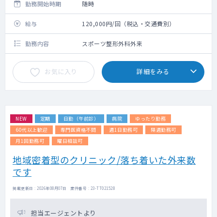
勤務開始時期
随時
給与
120,000円/回（税込・交通費別）
勤務内容
スポーツ整形外科外来
お気に入り
詳細をみる
NEW
定期
日勤（午前診）
病院
ゆったり勤務
60代以上歓迎
専門医資格不問
週1日勤務可
隔週勤務可
月1回勤務可
曜日相談可
地域密着型のクリニック/落ち着いた外来数
です
掲載更新日 : 2026年08月07日 案件番号 : 23-TT021528
担当エージェントより