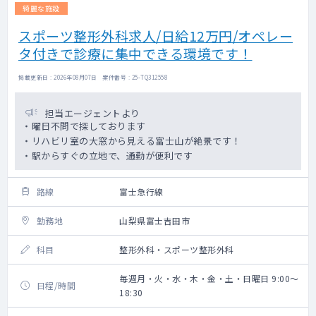
綺麗な施設
スポーツ整形外科求人/日給12万円/オペレー
タ付きで診療に集中できる環境です！
掲載更新日 : 2026年08月07日 案件番号 : 25-TQ312558
担当エージェントより
・曜日不問で探しております
・リハビリ室の大窓から見える富士山が絶景です！
・駅からすぐの立地で、通勤が便利です
路線
富士急行線
勤務地
山梨県富士吉田市
科目
整形外科・スポーツ整形外科
毎週月・火・水・木・金・土・日曜日 9:00～
日程/時間
18:30