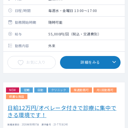
日程/時間
毎週水・金曜日 13:00～17:00
勤務開始時期
随時可能
給与
55,000円/回（税込・交通費別）
勤務内容
外来
お気に入り
詳細をみる
NEW
定期
日勤
クリニック
隔週勤務可
月1回勤務可
綺麗な施設
日給12万円/オペレータ付きで診療に集中で
きる環境です！
掲載更新日 : 2026年08月07日 案件番号 : 23-TT016240