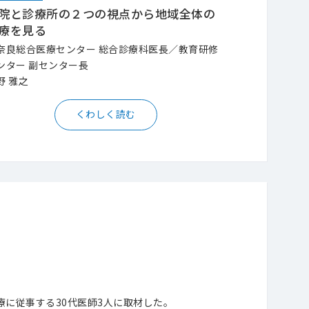
院と診療所の２つの視点から地域全体の
療を見る
奈良総合医療センター 総合診療科医長／教育研修
ンター 副センター長
野 雅之
くわしく読む
に従事する30代医師3人に取材した。