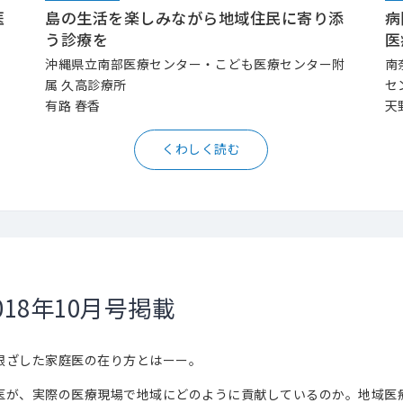
医
島の生活を楽しみながら地域住民に寄り添
病
う診療を
医
沖縄県立南部医療センター・こども医療センター附
南
属 久高診療所
セ
有路 春香
天
くわしく読む
018年10月号掲載
根ざした家庭医の在り方とはーー。
医が、実際の医療現場で地域にどのように貢献しているのか。地域医療