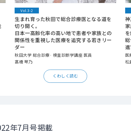
Vol.3-2
生まれ育った秋田で総合診療医となる道を
神
能
切り開く。
家
日本一高齢化率の高い地で患者や家族との
を
関係性を重視した医療を追究する若きリー
総
ダー
進
秋田大学 総合診療· 検査診断学講座 医員
医
髙橋 琴乃
松
くわしく読む
022年7月号掲載