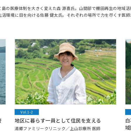
島の医療体制を大きく変えた森 源喜氏。山間部で棚田再生の地域活
生活環境に目を向ける佐藤 健太氏。それぞれの場所で力を尽くす医師
Vol.1-2
管
地区に暮らす一員として住民を支える
白
域
湯郷ファミリークリニック／上山診療所 医師