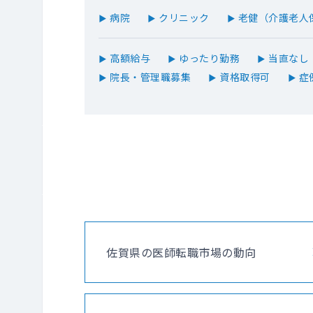
病院
クリニック
老健（介護老人
▶
▶
▶
高額給与
ゆったり勤務
当直なし
▶
▶
▶
院長・管理職募集
資格取得可
症
▶
▶
▶
佐賀県の医師転職市場の動向