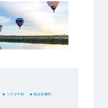
リウマチ科
総合診療科
▶
▶