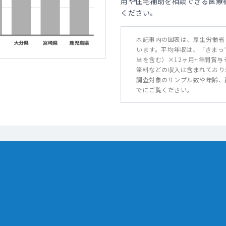
用や住宅補助を相談できる医療
ください。
本記事内の図表は、厚生労働省
います。平均年収は、「きまっ
当を含む）×12ヶ月+年間賞
筆料などの収入は含まれており
調査対象のサンプル数や年齢、
でにご覧ください。