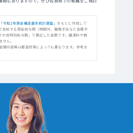
機関もありますので、ぜひ佐賀県での転職をご検討
「令和2年賃金構造基本統計調査」
をもとに作成して
て支給する現金給与額（時間外、職務手当など各種手
与その他特別給与額」で算出した金額です。講演料や執
ません。
勤務内容等は都道府県によっても異なります。参考ま